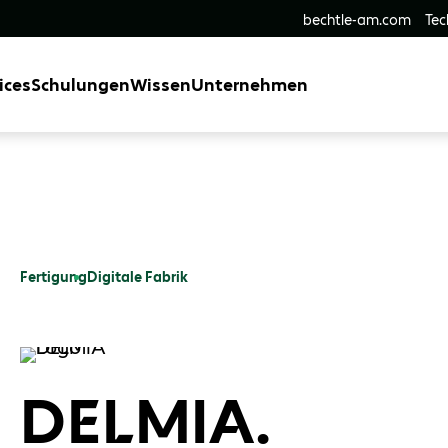
bechtle-am.com
Tec
ices
Schulungen
Wissen
Unternehmen
Fertigung
Digitale Fabrik
DELMIA.