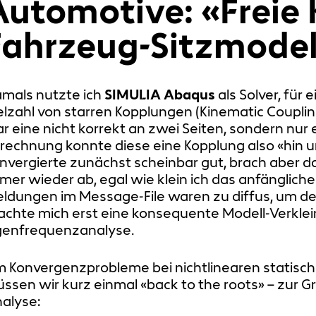
Automotive: «Freie
Fahrzeug-Sitzmodel
mals nutzte ich
SIMULIA Abaqus
als Solver, für 
elzahl von starren Kopplungen (Kinematic Coupling
r eine nicht korrekt an zwei Seiten, sondern nu
rechnung konnte diese eine Kopplung also «hin u
nvergierte zunächst scheinbar gut, brach abe
mer wieder ab, egal wie klein ich das anfänglich
ldungen im Message-File waren zu diffus, um den
achte mich erst eine konsequente Modell-Verklein
genfrequenzanalyse.
 Konvergenzprobleme bei nichtlinearen statisch
ssen wir kurz einmal «back to the roots» – zur G
alyse: