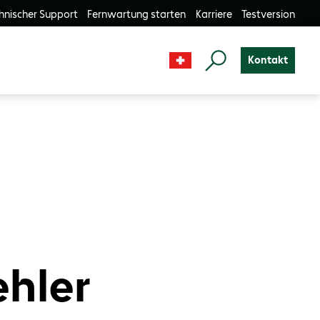
hnischer Support
Fernwartung starten
Karriere
Testversion
Kontakt
ehler