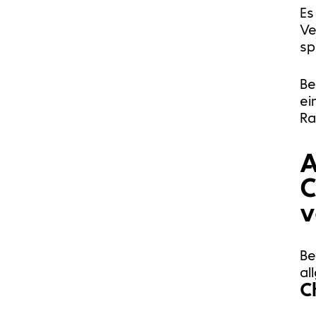
Es
Ve
sp
Be
ei
Ra
A
C
v
Be
al
C