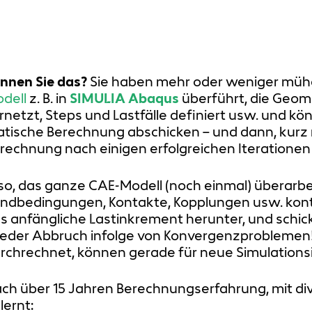
nnen Sie das?
Sie haben mehr oder weniger mühe
dell
z. B. in
SIMULIA Abaqus
überführt, die Geome
rnetzt, Steps und Lastfälle definiert usw. und kö
atische Berechnung abschicken – und dann, kurz 
rechnung nach einigen erfolgreichen Iterationen
so, das ganze CAE-Modell (noch einmal) überarbei
ndbedingungen, Kontakte, Kopplungen usw. kontro
s anfängliche Lastinkrement herunter, und schic
eder Abbruch infolge von Konvergenzproblemen! S
rchrechnet, können gerade für neue Simulationsin
ch über 15 Jahren Berechnungserfahrung, mit div
lernt: