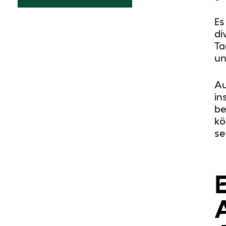
Es
di
Ta
un
Au
in
be
kö
se
A