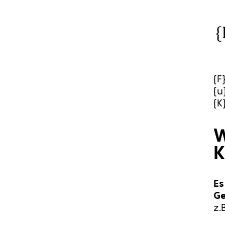
{F
{u
{K
W
K
Es
Ge
z.