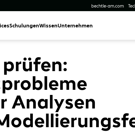
bechtle-am.com
Tec
ices
Schulungen
Wissen
Unternehmen
 prüfen:
zprobleme
er Analysen
Modellierungsf