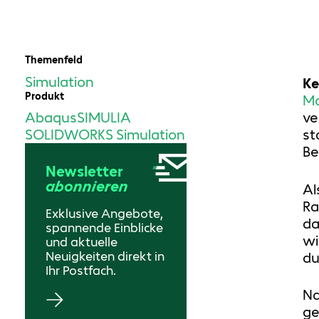
Themenfeld
Simulation
Ke
Produkt
Mo
ve
Abaqus
SIMULIA
st
SOLIDWORKS Simulation
Be
Newsletter
abonnieren
Al
Ra
Exklusive Angebote,
da
spannende Einblicke
wi
und aktuelle
du
Neuigkeiten direkt in
Ihr Postfach.
Na
ge