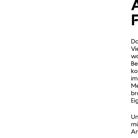
Da
Vi
wa
Be
ko
im
Me
br
Ei
Um
mü
An