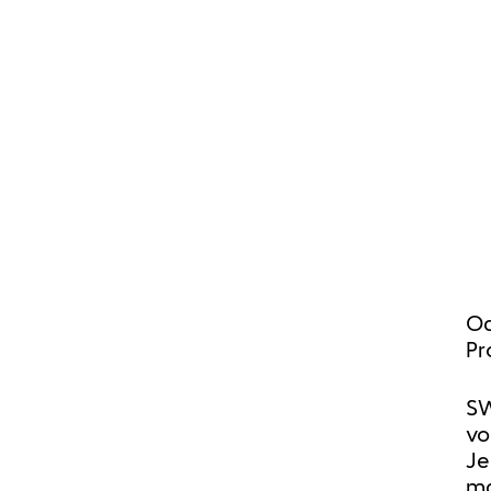
Od
Pr
SW
vo
Je
ma