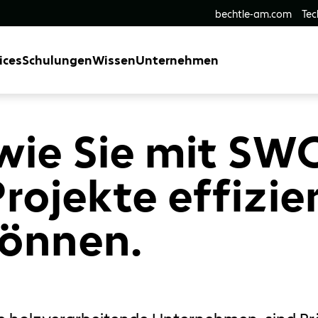
bechtle-am.com
Tec
ices
Schulungen
Wissen
Unternehmen
 wie Sie mit S
ojekte effizie
önnen.