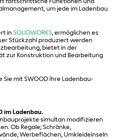
rt fortschrittliche Funktionen und
erialmanagement, um jede im Ladenbau
rt in
SOLIDWORKS
, ermöglichen es
sser Stückzahl produziert werden
bearbeitung, bietet in der
ät zur Konstruktion und Bearbeitung
wie Sie mit SWOOD Ihre Ladenbau-
D im Ladenbau.
nbauprojekte simultan modifizieren
n. Ob Regale; Schränke,
wände, Werbeflächen, Umkleideinseln