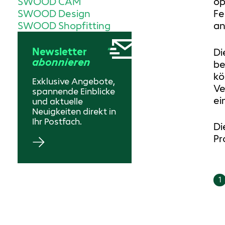
op
SWOOD CAM
Fe
SWOOD Design
an
SWOOD Shopfitting
Newsletter
Di
abonnieren
be
kö
Exklusive Angebote,
Ve
spannende Einblicke
ei
und aktuelle
Neuigkeiten direkt in
Ihr Postfach.
Di
Pr
1