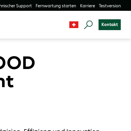
hnischer Support
Fernwartung starten
Karriere
Testversion
Kontakt
WOOD
nt