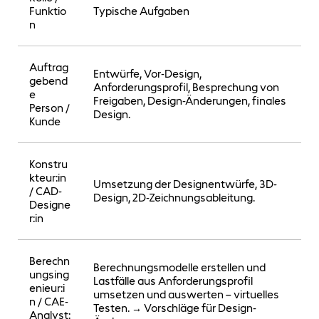
Funktio
Typische Aufgaben
B
n
Auftrag
Entwürfe, Vor-Design,
gebend
Anforderungsprofil, Besprechung von
S
e
Freigaben, Design-Änderungen, finales
W
Person /
Design.
Kunde
Konstru
kteur:in
Umsetzung der Designentwürfe, 3D-
C
/ CAD-
Design, 2D-Zeichnungsableitung.
D
Designe
r:in
Berechn
Berechnungsmodelle erstellen und
C
ungsing
Lastfälle aus Anforderungsprofil
T
enieur:i
umsetzen und auswerten – virtuelles
S
n / CAE-
Testen. → Vorschläge für Design-
S
Analyst: