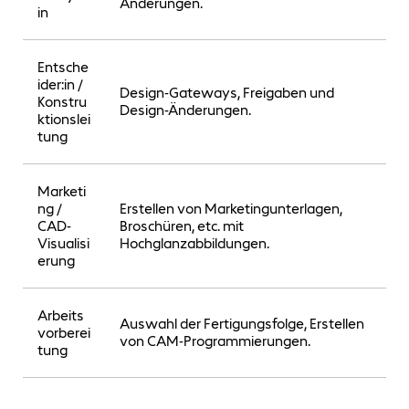
Änderungen.
e
in
Entsche
ider:in /
Design-Gateways, Freigaben und
D
Konstru
Design-Änderungen.
E
ktionslei
tung
Marketi
ng /
Erstellen von Marketingunterlagen,
CAD-
Broschüren, etc. mit
D
Visualisi
Hochglanzabbildungen.
erung
Arbeits
Auswahl der Fertigungsfolge, Erstellen
vorberei
S
von CAM-Programmierungen.
tung