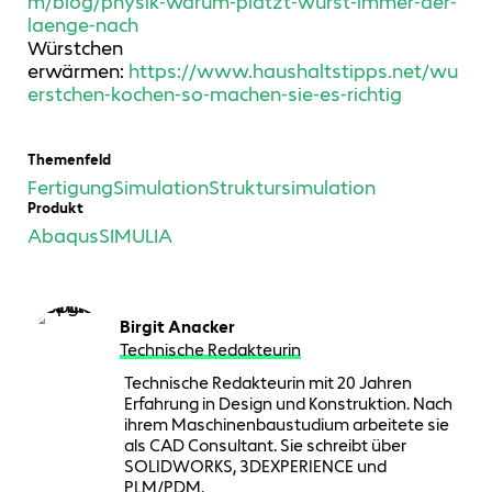
m/blog/physik-warum-platzt-wurst-immer-der-
laenge-nach
Würstchen
erwärmen:
https://www.haushaltstipps.net/wu
erstchen-kochen-so-machen-sie-es-richtig
Themenfeld
Fertigung
Simulation
Struktursimulation
Produkt
Abaqus
SIMULIA
Birgit Anacker
Technische Redakteurin
Technische Redakteurin mit 20 Jahren
Erfahrung in Design und Konstruktion. Nach
ihrem Maschinenbaustudium arbeitete sie
als CAD Consultant. Sie schreibt über
SOLIDWORKS, 3DEXPERIENCE und
PLM/PDM.