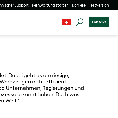
hnischer Support
Fernwartung starten
Karriere
Testversion
Kontakt
t. Dabei geht es um riesige,
Werkzeugen nicht effizient
, da Unternehmen, Regierungen und
rozesse erkannt haben. Doch was
en Welt?