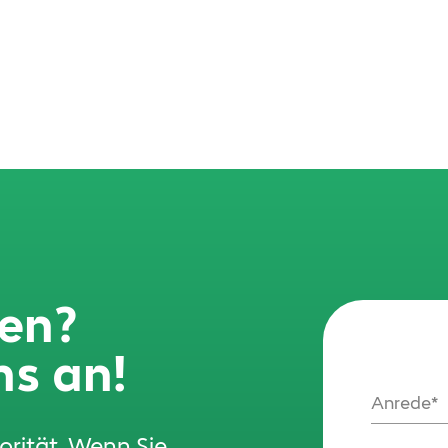
gen?
ns an!
Anrede
iorität. Wenn Sie