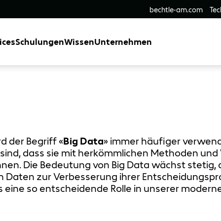
bechtle-am.com
Tec
ices
Schulungen
Wissen
Unternehmen
rd der Begriff «
Big Data
» immer häufiger verwende
sind, dass sie mit herkömmlichen Methoden und 
nnen. Die Bedeutung von Big Data wächst stetig
n Daten zur Verbesserung ihrer Entscheidungsp
s eine so entscheidende Rolle in unserer modern