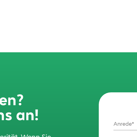
gen?
ns an!
Anrede