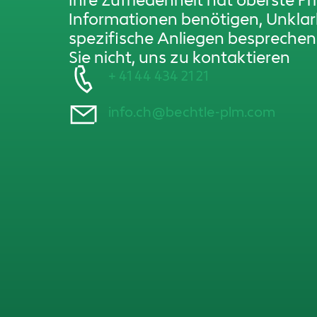
Ihre Zufriedenheit hat oberste Pr
Informationen benötigen, Unkla
spezifische Anliegen bespreche
Sie nicht, uns zu kontaktieren
+ 41 44 434 21 21
info.ch@bechtle-plm.com