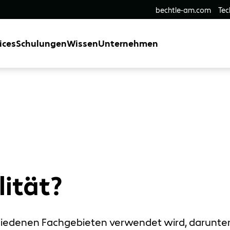
bechtle-am.com
Tec
ices
Schulungen
Wissen
Unternehmen
lität?
rschiedenen Fachgebieten verwendet wird, darunt