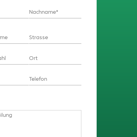
Nachname
ame
Strasse
ahl
Ort
Telefon
eilung