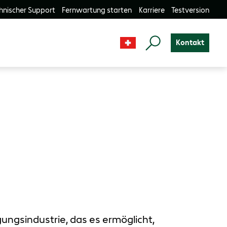
hnischer Support
Fernwartung starten
Karriere
Testversion
Kontakt
gungsindustrie, das es ermöglicht,