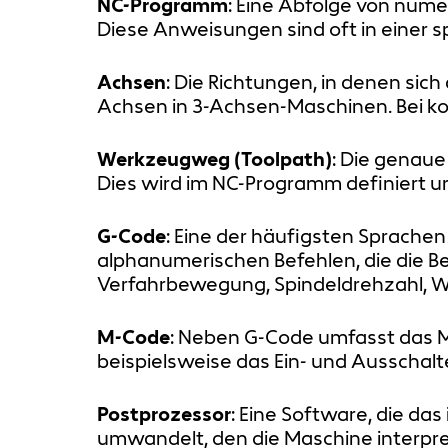
NC-Programm
: Eine Abfolge von nu
Diese Anweisungen sind oft in einer s
Achsen
: Die Richtungen, in denen sic
Achsen in 3-Achsen-Maschinen. Bei ko
Werkzeugweg (Toolpath)
: Die genau
Dies wird im NC-Programm definiert u
G-Code
: Eine der häufigsten Sprache
alphanumerischen Befehlen, die die B
Verfahrbewegung, Spindeldrehzahl, 
M-Code
: Neben G-Code umfasst das M
beispielsweise das Ein- und Ausschal
Postprozessor
: Eine Software, die d
umwandelt, den die Maschine interpret