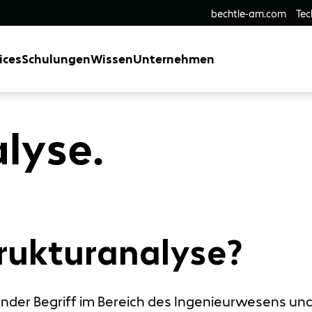
bechtle-am.com
Tec
ices
Schulungen
Wissen
Unternehmen
lyse.
trukturanalyse?
ender Begriff im Bereich des Ingenieurwesens un