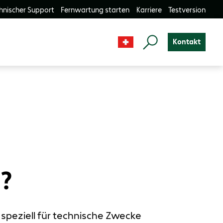
hnischer Support
Fernwartung starten
Karriere
Testversion
Kontakt
g?
e speziell für technische Zwecke